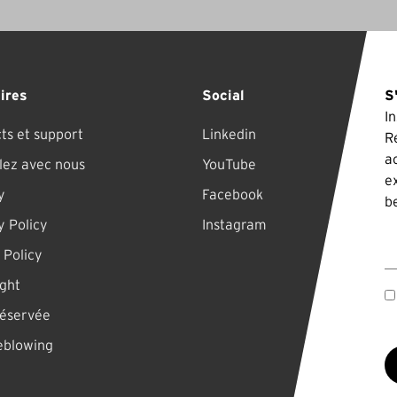
aires
Social
S
I
ts et support
Linkedin
R
a
llez avec nous
YouTube
e
y
Facebook
b
y Policy
Instagram
A
 Policy
ght
réservée
eblowing