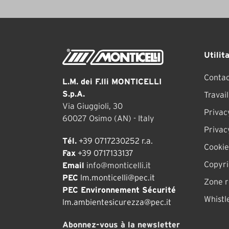
Utilit
Contac
L.M. dei F.lli MONTICELLI
S.p.A.
Travai
Via Giuggioli, 30
Privac
60027 Osimo (AN) - Italy
Privac
Tél.
+39 0717230252 r.a.
Cookie
Fax
+39 0717133137
Copyri
Email
info@monticelli.it
PEC
lm.monticelli@pec.it
Zone 
PEC Environnement Sécurité
Whistl
lm.ambientesicurezza@pec.it
Abonnez-vous à la newsletter