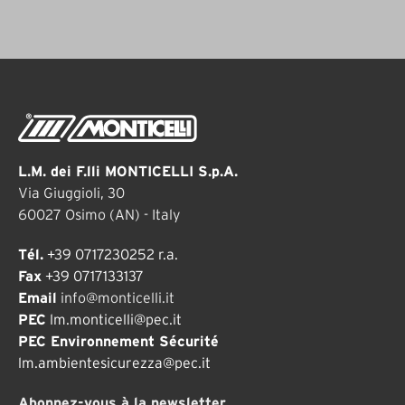
L.M. dei F.lli MONTICELLI S.p.A.
Via Giuggioli, 30
60027 Osimo (AN) - Italy
Tél.
+39 0717230252 r.a.
Fax
+39 0717133137
Email
info@monticelli.it
PEC
lm.monticelli@pec.it
PEC Environnement Sécurité
lm.ambientesicurezza@pec.it
Abonnez-vous à la newsletter