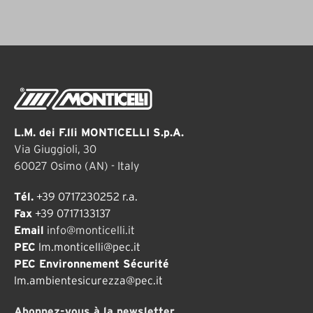
L.M. dei F.lli MONTICELLI S.p.A.
Via Giuggioli, 30
60027 Osimo (AN) - Italy
Tél.
+39 0717230252 r.a.
Fax
+39 0717133137
Email
info@monticelli.it
PEC
lm.monticelli@pec.it
PEC Environnement Sécurité
lm.ambientesicurezza@pec.it
Abonnez-vous à la newsletter