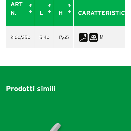
ART
N.
L
H
CARATTERISTICH
M
2100/250
5,40
17,65
Prodotti simili